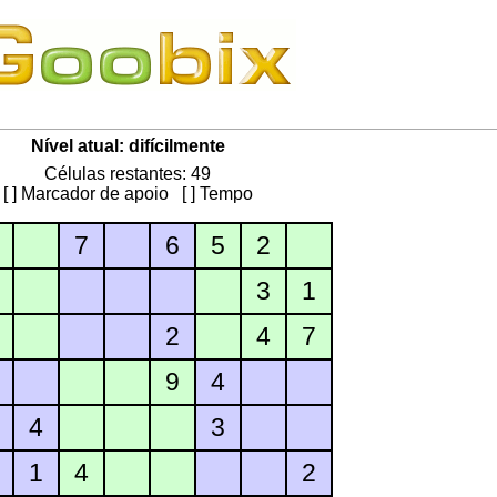
Nível atual: difícilmente
Células restantes: 49
[ ] Marcador de apoio
[ ] Tempo
7
6
5
2
3
1
2
4
7
9
4
4
3
1
4
2