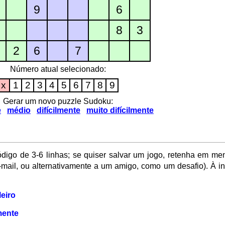
9
6
8
3
2
6
7
Número atual selecionado:
x
1
2
3
4
5
6
7
8
9
Gerar um novo puzzle Sudoku:
e
médio
difícilmente
muito difícilmente
digo de 3-6 linhas; se quiser salvar um jogo, retenha em me
e-mail, ou alternativamente a um amigo, como um desafio). À i
leiro
mente