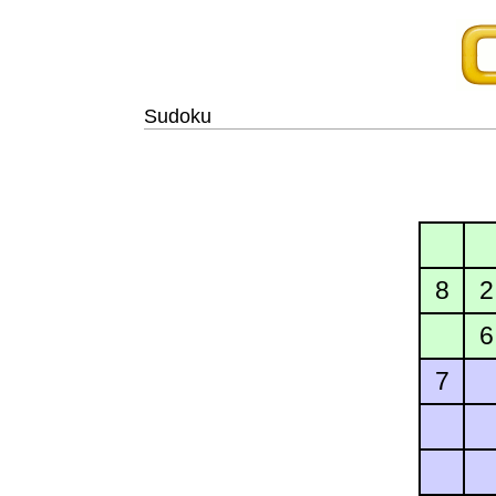
Sudoku
8
2
6
7