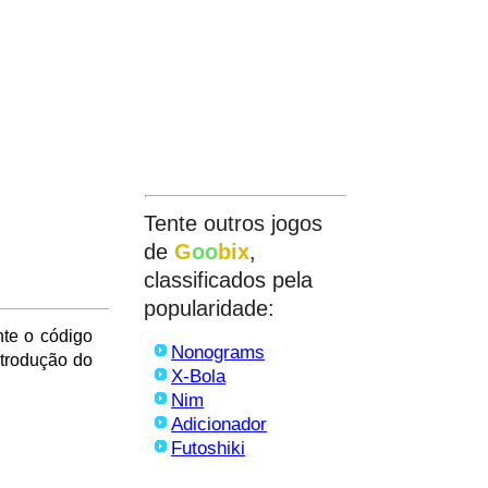
Tente outros jogos
de
G
oo
bix
,
classificados pela
popularidade:
nte o código
Nonograms
ntrodução do
X-Bola
Nim
Adicionador
Futoshiki