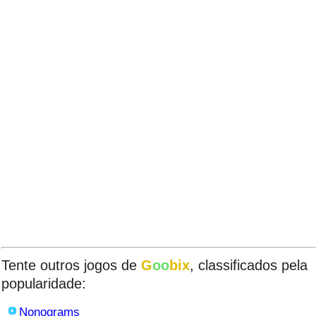
Tente outros jogos de
G
oo
bix
, classificados pela
popularidade:
Nonograms