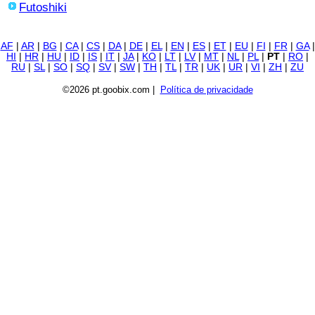
Futoshiki
AF
|
AR
|
BG
|
CA
|
CS
|
DA
|
DE
|
EL
|
EN
|
ES
|
ET
|
EU
|
FI
|
FR
|
GA
|
HI
|
HR
|
HU
|
ID
|
IS
|
IT
|
JA
|
KO
|
LT
|
LV
|
MT
|
NL
|
PL
|
PT
|
RO
|
RU
|
SL
|
SO
|
SQ
|
SV
|
SW
|
TH
|
TL
|
TR
|
UK
|
UR
|
VI
|
ZH
|
ZU
©2026 pt.goobix.com |
Política de privacidade