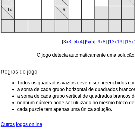
14
9
[
3x3
] [
4x4
] [
5x5
] [
9x8
] [
13x13
] [
15x
O jogo detecta automaticamente uma solucã
Regras do jogo
Todos os quadrados vazios devem ser preenchidos com
a soma de cada grupo horizontal de quadrados brancos
a soma de cada grupo vertical de quadrados brancos de
nenhum número pode ser utilizado no mesmo bloco de
cada puzzle tem apenas uma única solução.
Outros jogos online